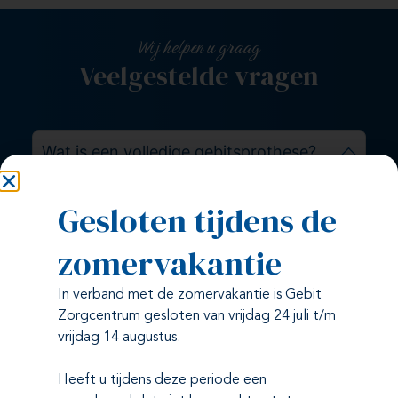
Wij helpen u graag
Veelgestelde vragen
Wat is een volledige gebitsprothese?
Een volledige gebitsprothese is een vervangend
Gesloten tijdens de
kunstgebit voor mensen die al hun tanden verloren
hebben. Het is ontworpen om de functie en
zomervakantie
esthetiek van uw gebit te herstellen, zodat u weer
normaal kunt spreken, eten en lachen.
In verband met de zomervakantie is Gebit
Zorgcentrum gesloten van vrijdag 24 juli t/m
Hoe wordt een volledige
vrijdag 14 augustus.
gebitsprothese gemaakt?
Heeft u tijdens deze periode een