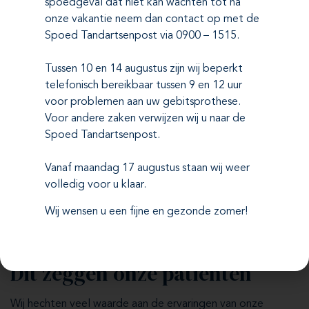
Hoe lang duurt het om een volledige
spoedgeval dat niet kan wachten tot na
gebitsprothese te maken?
onze vakantie neem dan contact op met de
Spoed Tandartsenpost via 0900 – 1515.
Moet ik mijn volledige gebitsprothese 's
Tussen 10 en 14 augustus zijn wij beperkt
nachts uitdoen?
telefonisch bereikbaar tussen 9 en 12 uur
voor problemen aan uw gebitsprothese.
Kan ik met een volledige
Voor andere zaken verwijzen wij u naar de
gebitsprothese normaal eten?
Spoed Tandartsenpost.
Vanaf maandag 17 augustus staan wij weer
volledig voor u klaar.
Wij wensen u een fijne en gezonde zomer!
Reviews
Dit zeggen onze patiënten
Wij hechten veel waarde aan de ervaringen van onze