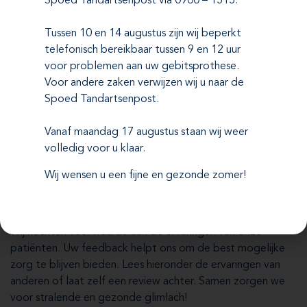
Spoed Tandartsenpost via 0900 – 1515.
Doet het plaatsen van een implantaat
pijn?
Tussen 10 en 14 augustus zijn wij beperkt
telefonisch bereikbaar tussen 9 en 12 uur
Hoe lang gaan tandimplantaten mee?
voor problemen aan uw gebitsprothese.
Voor andere zaken verwijzen wij u naar de
Spoed Tandartsenpost.
Vanaf maandag 17 augustus staan wij weer
volledig voor u klaar.
Reviews
Wij wensen u een fijne en gezonde zomer!
Dit zeggen onze patiënten
Wij hechten veel waarde aan de ervaringen van onze
patiënten. Uw feedback helpt ons om de best mogelijke
zorg te blijven bieden. Lees hieronder de ervaringen van
anderen of laat zelf een review achter. Samen zorgen we
voor stralende en gezonde glimlach!