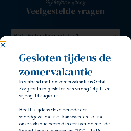
Wij helpen u graag
Veelgestelde vragen
Wat zijn tandimplantaten?
Tandimplantaten zijn kleine schroefjes, meestal van
Gesloten tijdens de
titanium, die in het kaakbot worden gezet. Ze
fungeren als vervangers voor de wortels van
zomervakantie
tanden of kiezen en dienen als basis voor kronen,
bruggen of protheses.
In verband met de zomervakantie is Gebit
Zorgcentrum gesloten van vrijdag 24 juli t/m
Wanneer is implantologie nodig?
vrijdag 14 augustus.
Hoe wordt een tandimplantaat
Heeft u tijdens deze periode een
geplaatst?
spoedgeval dat niet kan wachten tot na
onze vakantie neem dan contact op met de